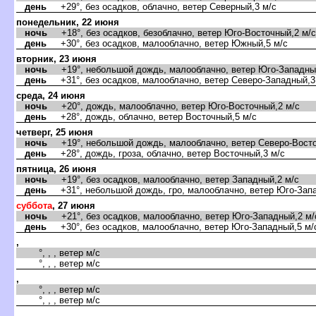
день
+29°, без осадков, облачно, ветер Северный,3 м/с
понедельник, 22 июня
ночь
+18°, без осадков, безоблачно, ветер Юго-Восточный,2 м/с
день
+30°, без осадков, малооблачно, ветер Южный,5 м/с
торник, 23 июня
ночь
+19°, небольшой дождь, малооблачно, ветер Юго-Западный
день
+31°, без осадков, малооблачно, ветер Северо-Западный,3
среда, 24 июня
ночь
+20°, дождь, малооблачно, ветер Юго-Восточный,2 м/с
день
+28°, дождь, облачно, ветер Восточный,5 м/с
четверг, 25 июня
ночь
+19°, небольшой дождь, малооблачно, ветер Северо-Восто
день
+28°, дождь, гроза, облачно, ветер Восточный,3 м/с
пятница, 26 июня
ночь
+19°, без осадков, малооблачно, ветер Западный,2 м/с
день
+31°, небольшой дождь, гро, малооблачно, ветер Юго-Запа
суббота
, 27 июня
ночь
+21°, без осадков, малооблачно, ветер Юго-Западный,2 м/
день
+30°, без осадков, малооблачно, ветер Юго-Западный,5 м/
,
°, , , ветер м/с
°, , , ветер м/с
,
°, , , ветер м/с
°, , , ветер м/с
,