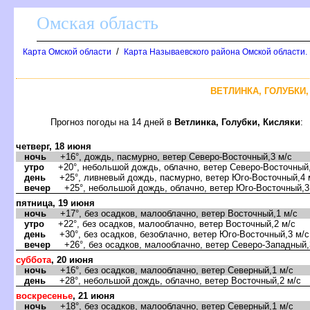
Омская область
/
Карта Омской области
Карта Называевского района Омской области.
ЕТЛИНКА, ГОЛУБКИ, 
Прогноз погоды на 14 дней
етлинка, Голубки, Кисляки
:
четверг, 18 июня
ночь
+16°, дождь, пасмурно, ветер Северо-Восточный,3 м/с
утро
+20°, небольшой дождь, облачно, ветер Северо-Восточный,
день
+25°, ливневый дождь, пасмурно, ветер Юго-Восточный,4 
ечер
+25°, небольшой дождь, облачно, ветер Юго-Восточный,3
пятница, 19 июня
ночь
+17°, без осадков, малооблачно, ветер Восточный,1 м/с
утро
+22°, без осадков, малооблачно, ветер Восточный,2 м/с
день
+30°, без осадков, безоблачно, ветер Юго-Восточный,3 м/с
ечер
+26°, без осадков, малооблачно, ветер Северо-Западный,
суббота
, 20 июня
ночь
+16°, без осадков, малооблачно, ветер Северный,1 м/с
день
+28°, небольшой дождь, облачно, ветер Восточный,2 м/с
оскресенье
, 21 июня
ночь
+18°, без осадков, малооблачно, ветер Северный,1 м/с