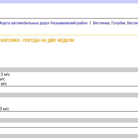
/
 Карта автомобильных дорог Называевский район
етлинка, Голубки, Кисля
КИСЛЯКИ - ПОГОДА НА ДВЕ НЕДЕЛИ
3 м/с
м/с
 м/с
3 м/с