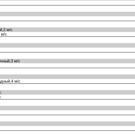
,2 м/с
 м/с
чный,3 м/с
дный,4 м/с
с
с