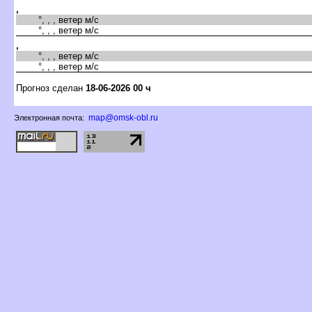
,
°, , , ветер м/с
°, , , ветер м/с
,
°, , , ветер м/с
°, , , ветер м/с
Прогноз сделан
18-06-2026 00 ч
map@omsk-obl.ru
Электронная почта: