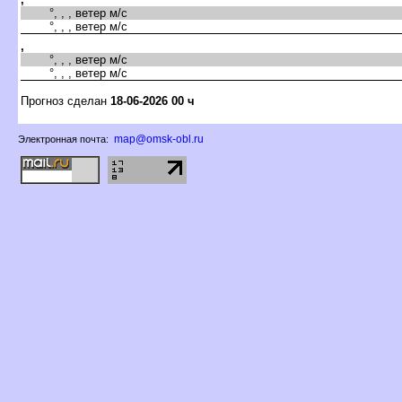
°, , , ветер м/с
°, , , ветер м/с
,
°, , , ветер м/с
°, , , ветер м/с
Прогноз сделан
18-06-2026 00 ч
map@omsk-obl.ru
Электронная почта: