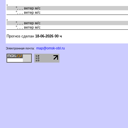
,
°, , , ветер м/с
°, , , ветер м/с
,
°, , , ветер м/с
°, , , ветер м/с
Прогноз сделан
18-06-2026 00 ч
map@omsk-obl.ru
Электронная почта: