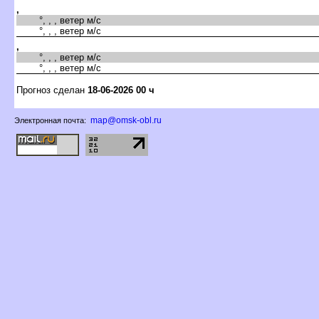
,
°, , , ветер м/с
°, , , ветер м/с
,
°, , , ветер м/с
°, , , ветер м/с
Прогноз сделан
18-06-2026 00 ч
map@omsk-obl.ru
Электронная почта: