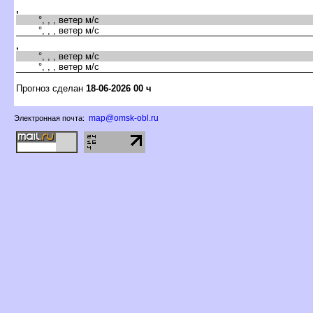
,
°, , , ветер м/с
°, , , ветер м/с
,
°, , , ветер м/с
°, , , ветер м/с
Прогноз сделан
18-06-2026 00 ч
map@omsk-obl.ru
Электронная почта: