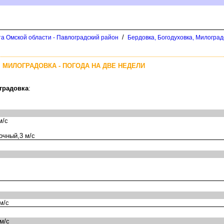
/
а Омской области - Павлоградский район
Бердовка, Богодуховка, Милоград
 МИЛОГРАДОВКА - ПОГОДА НА ДВЕ НЕДЕЛИ
градовка
:
м/с
очный,3 м/с
м/с
м/с