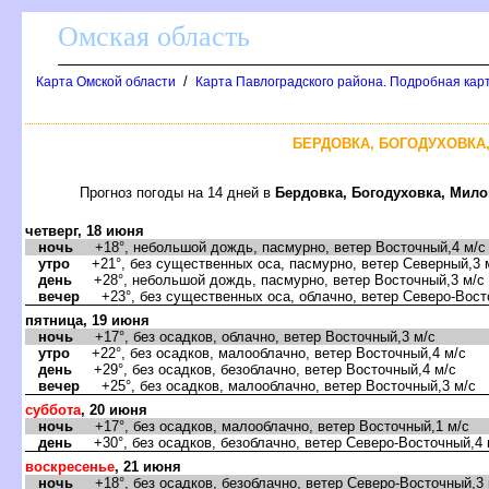
Омская область
/
Карта Омской области
Карта Павлоградского района. Подробная карт
БЕРДОВКА, БОГОДУХОВКА,
Прогноз погоды на 14 дней
Бердовка, Богодуховка, Мило
четверг, 18 июня
ночь
+18°, небольшой дождь, пасмурно, ветер Восточный,4 м/с
утро
+21°, без существенных оса, пасмурно, ветер Северный,3 
день
+28°, небольшой дождь, пасмурно, ветер Восточный,3 м/с
ечер
+23°, без существенных оса, облачно, ветер Северо-Вост
пятница, 19 июня
ночь
+17°, без осадков, облачно, ветер Восточный,3 м/с
утро
+22°, без осадков, малооблачно, ветер Восточный,4 м/с
день
+29°, без осадков, безоблачно, ветер Восточный,4 м/с
ечер
+25°, без осадков, малооблачно, ветер Восточный,3 м/с
суббота
, 20 июня
ночь
+17°, без осадков, малооблачно, ветер Восточный,1 м/с
день
+30°, без осадков, безоблачно, ветер Северо-Восточный,4 
оскресенье
, 21 июня
ночь
+18°, без осадков, безоблачно, ветер Северо-Восточный,3 