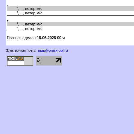
,
°, , , ветер м/с
°, , , ветер м/с
,
°, , , ветер м/с
°, , , ветер м/с
Прогноз сделан
18-06-2026 00 ч
map@omsk-obl.ru
Электронная почта: