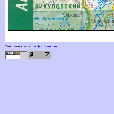
map@omsk-obl.ru
Электронная почта: