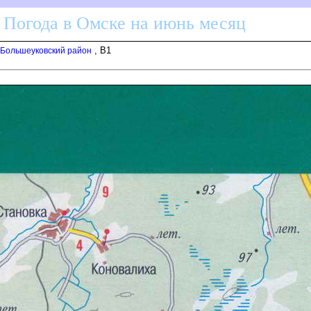
 Погода в Омске на июнь месяц
, B1
- Большеуковский район