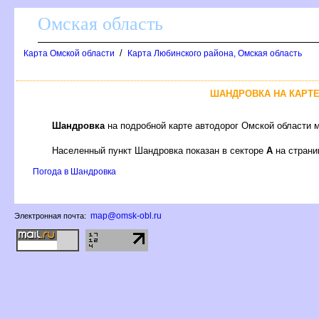
Омская область
/
Карта Омской области
Карта Любинского района, Омская область
ШАНДРОВКА НА КАРТ
Шандровка
на подробной карте автодорог Омской области 
Населенный пункт Шандровка показан в секторе
А
на стран
Погода в Шандровка
map@omsk-obl.ru
Электронная почта: