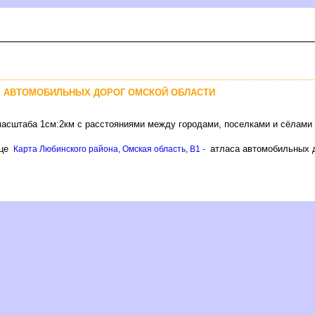
Е АВТОМОБИЛЬНЫХ ДОРОГ ОМСКОЙ ОБЛАСТИ
масштаба 1см:2км с расстояниями между городами, поселками и сёлами
ице
атласа автомобильных д
Карта Любинского района, Омская область, B1 -