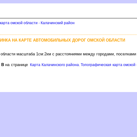
карта омской области - Калачинский район
ИНКА НА КАРТЕ АВТОМОБИЛЬНЫХ ДОРОГ ОМСКОЙ ОБЛАСТИ
 области масштаба 1см:2км с расстояниями между городами, поселками
е
на странице
Карта Калачинского района. Топографическая карта омской о