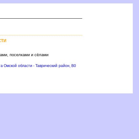
СТИ
дами, поселками и сёлами
а Омской области - Таврический район, B0