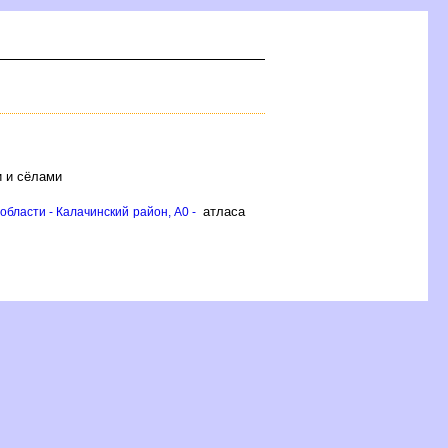
и и сёлами
атласа
области - Калачинский район, A0 -