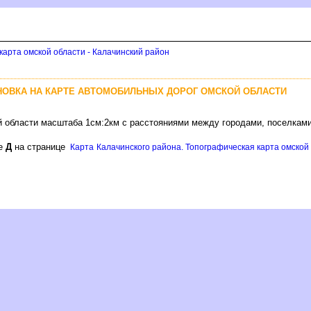
карта омской области - Калачинский район
НОВКА НА КАРТЕ АВТОМОБИЛЬНЫХ ДОРОГ ОМСКОЙ ОБЛАСТИ
й области масштаба 1см:2км с расстояниями между городами, поселкам
ре
Д
на странице
Карта Калачинского района. Топографическая карта омской 