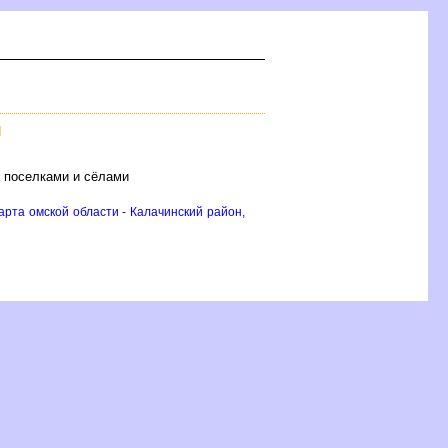
И
, поселками и сёлами
арта омской области - Калачинский район,