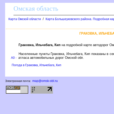
Омская область
/
Карта Омской области
Карта Большеуковского района. Подробная ка
ГРАКОВКА, ИЛЬЧЕБ
Граковка, Ильчебага, Кип
на подробной карте автодорог Ом
Населенные пункты Граковка, Ильчебага, Кип показаны в с
атласа автомобильных дорог Омской обл.
A0 -
Погода в Граковка, Ильчебага, Кип
map@omsk-obl.ru
Электронная почта: