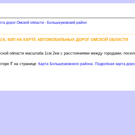
рта дорог Омской области - Большеуковский район
АГА, КИП НА КАРТЕ АВТОМОБИЛЬНЫХ ДОРОГ ОМСКОЙ ОБЛАСТИ
ской области масштаба 1см:2км с расстояниями между городами, посел
екторе
Г
на странице
Карта Большеуковского района. Подробная карта дорог