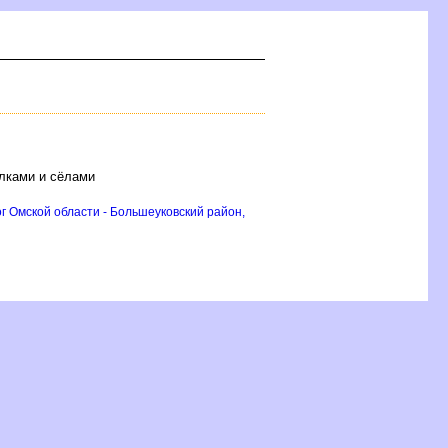
елками и сёлами
г Омской области - Большеуковский район,