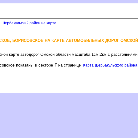
. Шербакульский район на карте
СКОЕ, БОРИСОВСКОЕ НА КАРТЕ АВТОМОБИЛЬНЫХ ДОРОГ ОМСКОЙ
ной карте автодорог Омской области масштаба 1см:2км с расстояниями
совское показаны в секторе
Г
на странице
Карта Шербакульского района