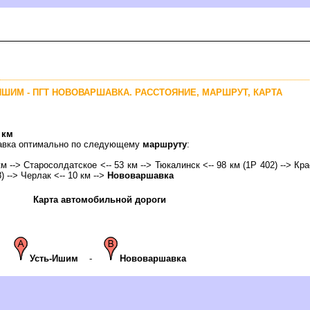
-ИШИМ - ПГТ НОВОВАРШАВКА. РАССТОЯНИЕ, МАРШРУТ, КАРТА
 км
шавка оптимально по следующему
маршруту
:
км --> Старосолдатское <-- 53 км --> Тюкалинск <-- 98 км (1Р 402) --> Кр
) --> Черлак <-- 10 км -->
Нововаршавка
Карта автомобильной дороги
Усть-Ишим
-
Нововаршавка