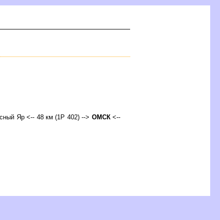
асный Яр <-- 48 км (1Р 402) -->
ОМСК
<--