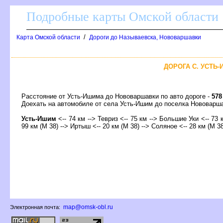
Подробные карты Омской области
/
Карта Омской области
Дороги до Называевска, Нововаршавки
ДОРОГА С. УСТЬ
Расстояние от Усть-Ишима до Нововаршавки по авто дороге -
578
Доехать на автомобиле от села Усть-Ишим до поселка Нововар
Усть-Ишим
<-- 74 км --> Тевриз <-- 75 км --> Большие Уки <-- 73 
99 км (М 38) --> Иртыш <-- 20 км (М 38) --> Соляное <-- 28 км (М 38
map@omsk-obl.ru
Электронная почта: