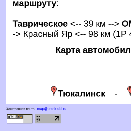
маршруту
:
Таврическое
<-- 39 км -->
О
-> Красный Яр <-- 98 км (1Р 
Карта автомобил
Тюкалинск
-
map@omsk-obl.ru
Электронная почта: