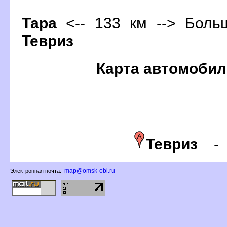
Тара
<-- 133 км --> Больш
Тевриз
Карта автомобил
Тевриз
map@omsk-obl.ru
Электронная почта: