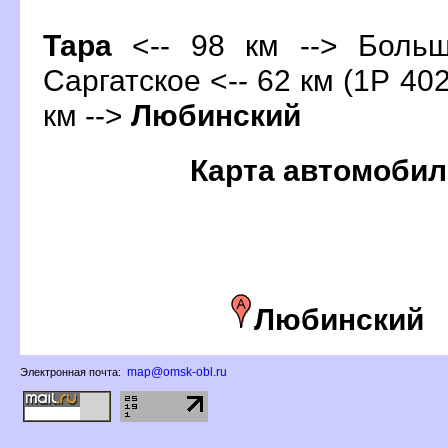
Тара
<-- 98 км --> Больш
Саргатское <-- 62 км (1Р 402
км -->
Любинский
Карта автомобил
Любинский
map@omsk-obl.ru
Электронная почта: