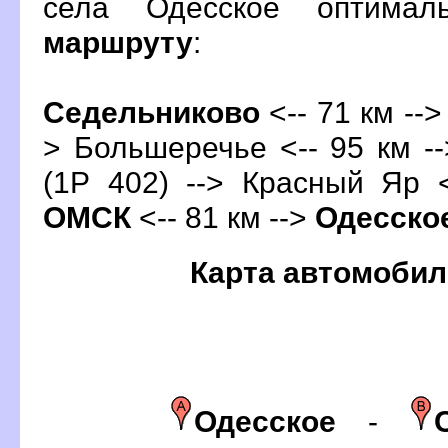
села Одесское оптима
маршруту
:
Седельниково
<-- 71 км -->
> Большеречье <-- 95 км --
(1Р 402) --> Красный Яр <
ОМСК
<-- 81 км -->
Одесско
Карта автомобил
Одесское
-