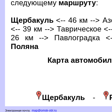
следующему
маршруту
:
Щербакуль
<-- 46 км --> Аз
<-- 39 км --> Таврическое <-
26 км --> Павлоградка <
Поляна
Карта автомобил
Щербакуль
-
map@omsk-obl.ru
Электронная почта: