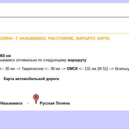
ОЛЯНА - Г. НАЗЫВАЕВСК. РАССТОЯНИЕ, МАРШРУТ, КАРТА
360 км
Называевск оптимально по следующему
маршруту
:
<-- 30 км --> Таврическое <-- 39 км -->
ОМСК
<-- 131 км (М 51) --> Исильку
Карта автомобильной дороги
Называевск
-
Русская Поляна