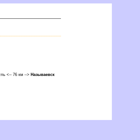
ль <-- 76 км -->
Называевск