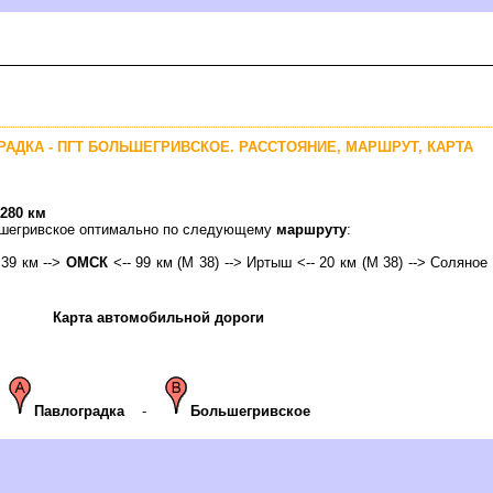
РАДКА - ПГТ БОЛЬШЕГРИВСКОЕ. РАССТОЯНИЕ, МАРШРУТ, КАРТА
280 км
льшегривское оптимально по следующему
маршруту
:
 39 км -->
ОМСК
<-- 99 км (М 38) --> Иртыш <-- 20 км (М 38) --> Соляное <
Карта автомобильной дороги
Павлоградка
-
Большегривское