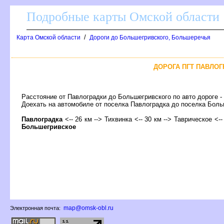
Подробные карты Омской области
/
Карта Омской области
Дороги до Большегривского, Большеречья
ДОРОГА ПГТ ПАВЛОГ
Расстояние от Павлоградки до Большегривского по авто дороге -
Доехать на автомобиле от поселка Павлоградка до поселка Бо
Павлоградка
<-- 26 км --> Тихвинка <-- 30 км --> Таврическое <--
Большегривское
map@omsk-obl.ru
Электронная почта: