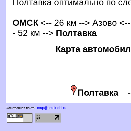
Полтавка оптимально по с
ОМСК
<-- 26 км --> Азово <-
- 52 км -->
Полтавка
Карта автомобил
Полтавка
map@omsk-obl.ru
Электронная почта: