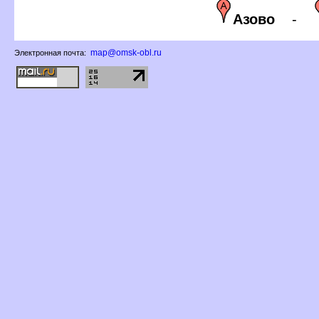
Азово
-
map@omsk-obl.ru
Электронная почта: