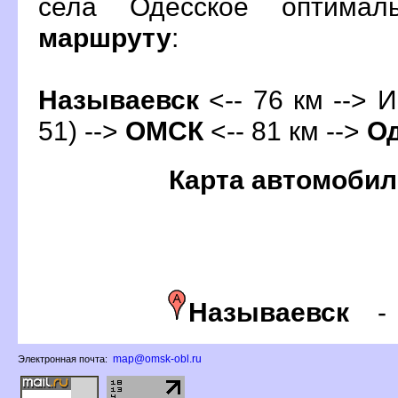
села Одесское оптима
маршруту
:
Называевск
<-- 76 км --> 
51) -->
ОМСК
<-- 81 км -->
О
Карта автомобил
Называевск
map@omsk-obl.ru
Электронная почта: