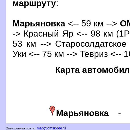
маршруту
:
Марьяновка
<-- 59 км -->
О
-> Красный Яр <-- 98 км (1Р
53 км --> Старосолдатское
Уки <-- 75 км --> Тевриз <-- 
Карта автомобил
Марьяновка
map@omsk-obl.ru
Электронная почта: