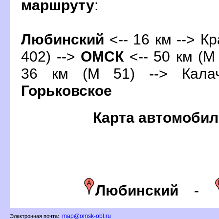
маршруту
:
Любинский
<-- 16 км --> К
402) -->
ОМСК
<-- 50 км (М 
36 км (М 51) --> Калач
Горьковское
Карта автомобил
Любинский
-
map@omsk-obl.ru
Электронная почта: