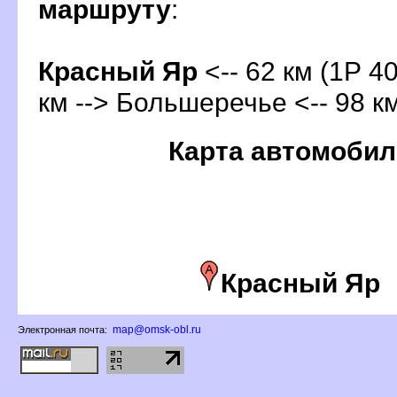
маршруту
:
Красный Яр
<-- 62 км (1Р 40
км --> Большеречье <-- 98 к
Карта автомобил
Красный Яр
map@omsk-obl.ru
Электронная почта: