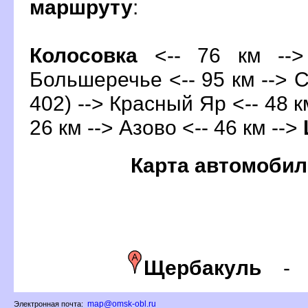
маршруту
:
Колосовка
<-- 76 км -->
Большеречье <-- 95 км --> С
402) --> Красный Яр <-- 48 к
26 км --> Азово <-- 46 км -->
Карта автомобил
Щербакуль
map@omsk-obl.ru
Электронная почта: