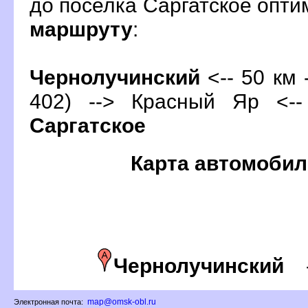
до поселка Саргатское опт
маршруту
:
Чернолучинский
<-- 50 км 
402) --> Красный Яр <--
Саргатское
Карта автомобил
Чернолучинский
map@omsk-obl.ru
Электронная почта: