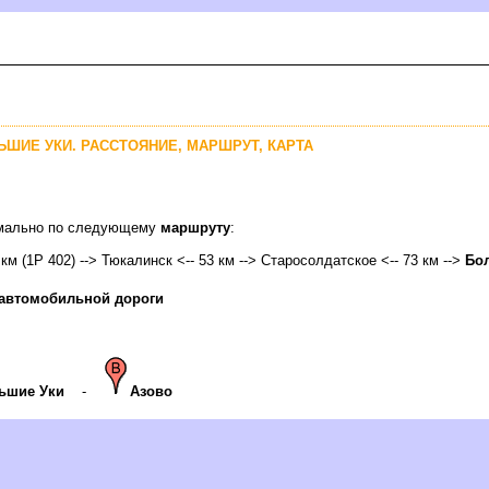
ЛЬШИЕ УКИ. РАССТОЯНИЕ, МАРШРУТ, КАРТА
тимально по следующему
маршруту
:
 км (1Р 402) --> Тюкалинск <-- 53 км --> Старосолдатское <-- 73 км -->
Бо
 автомобильной дороги
ьшие Уки
-
Азово