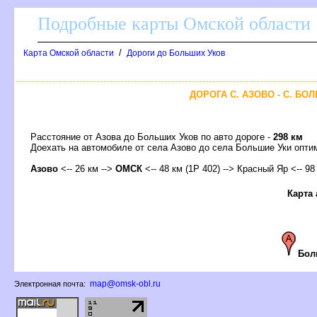
Подробные карты Омской области
/
Карта Омской области
Дороги до Больших Уко
ДОРОГА С. АЗОВО - С. БО
Расстояние от Азова до Больших Уков по авто дороге -
298 км
Доехать на автомобиле от села Азово до села Большие Уки оп
Азово
<-- 26 км -->
ОМСК
<-- 48 км (1Р 402) --> Красный Яр <-- 98
Карта
Бол
map@omsk-obl.ru
Электронная почта: