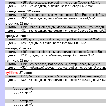
ночь
+18°, без осадков, малооблачно, ветер Северный,1 м/с
день
+29°, без осадков, облачно, ветер Северный,3 м/с
понедельник, 22 июня
ночь
+18°, без осадков, безоблачно, ветер Юго-Восточный,2 м/с
день
+30°, без осадков, малооблачно, ветер Южный,5 м/с
торник, 23 июня
ночь
+19°, небольшой дождь, малооблачно, ветер Юго-Западный
день
+31°, без осадков, малооблачно, ветер Северо-Западный,3
среда, 24 июня
ночь
+20°, дождь, малооблачно, ветер Юго-Восточный,2 м/с
день
+28°, дождь, облачно, ветер Восточный,5 м/с
четверг, 25 июня
ночь
+19°, небольшой дождь, малооблачно, ветер Северо-Восто
день
+28°, дождь, гроза, облачно, ветер Восточный,3 м/с
пятница, 26 июня
ночь
+19°, без осадков, малооблачно, ветер Западный,2 м/с
день
+31°, небольшой дождь, гро, малооблачно, ветер Юго-Запа
суббота
, 27 июня
ночь
+21°, без осадков, малооблачно, ветер Юго-Западный,2 м/
день
+30°, без осадков, малооблачно, ветер Юго-Западный,5 м/
,
°, , , ветер м/с
°, , , ветер м/с
,
°, , , ветер м/с
°, , , ветер м/с