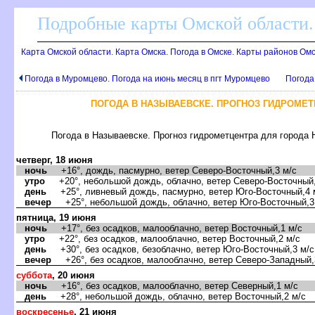
Подробные карты Омской области.
Карта Омской области. Карта Омска. Погода в Омске. Карты районов Ом
Погода в Муромцево. Погода на июнь месяц в пгт Муромцево
Погода
ПОГОДА В НАЗЫВАЕВСКЕ. ПРОГНОЗ ГИДРОМЕ
Погода в Называевске. Прогноз гидрометцентра для города
четверг, 18 июня
ночь
+16°, дождь, пасмурно, ветер Северо-Восточный,3 м/с
утро
+20°, небольшой дождь, облачно, ветер Северо-Восточный,
день
+25°, ливневый дождь, пасмурно, ветер Юго-Восточный,4 
ечер
+25°, небольшой дождь, облачно, ветер Юго-Восточный,3
пятница, 19 июня
ночь
+17°, без осадков, малооблачно, ветер Восточный,1 м/с
утро
+22°, без осадков, малооблачно, ветер Восточный,2 м/с
день
+30°, без осадков, безоблачно, ветер Юго-Восточный,3 м/с
ечер
+26°, без осадков, малооблачно, ветер Северо-Западный,
суббота
, 20 июня
ночь
+16°, без осадков, малооблачно, ветер Северный,1 м/с
день
+28°, небольшой дождь, облачно, ветер Восточный,2 м/с
оскресенье
, 21 июня