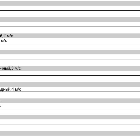
,2 м/с
 м/с
чный,3 м/с
дный,4 м/с
с
с