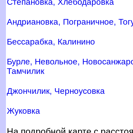
Степановка, Хлебодаровка
Андриановка, Пограничное, Тог
Бессарабка, Калинино
Бурле, Невольное, Новосанжар
Тамчилик
Джончилик, Черноусовка
Жуковка
На подробной карте с расст